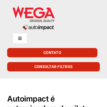
Skip
to
content
Toggle
Navigation
Início
CONTATO
Empresa
CONSULTAR FILTROS
Produtos
Autoimpact é
Catálogo