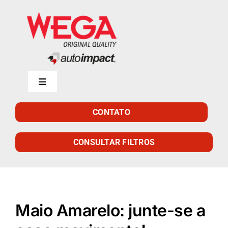
Skip
to
content
Toggle
Navigation
Início
CONTATO
Empresa
CONSULTAR FILTROS
Produtos
Maio Amarelo: junte-se a
Catálogo