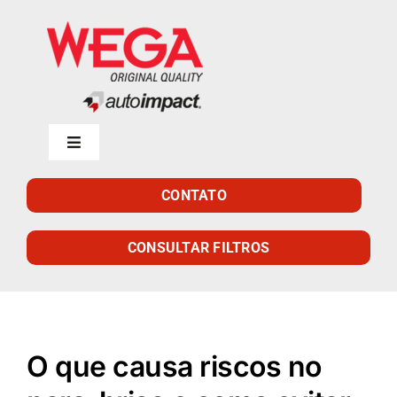
Skip
to
content
Toggle
Navigation
Início
CONTATO
Empresa
CONSULTAR FILTROS
Produtos
O que causa riscos no
Catálogo