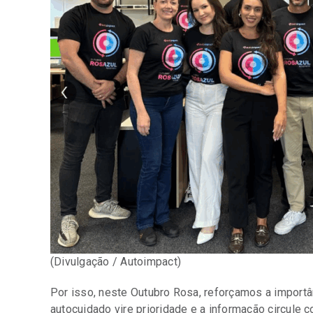
(Divulgação / Autoimpact)
Por isso, neste Outubro Rosa, reforçamos a import
autocuidado vire prioridade e a informação circule c