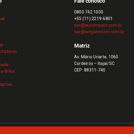
e
Fale conosco
0800 742 1000
nal
+55 (11) 2219-6801
e
sac@autoimpact.com.br
sac@wegamotors.com.br
as
Matriz
aptadores
Av. Mário Uriarte, 1060
Cordeiros – Itajaí/SC
sada
CEP: 88311-740
a-Brisa
tantes