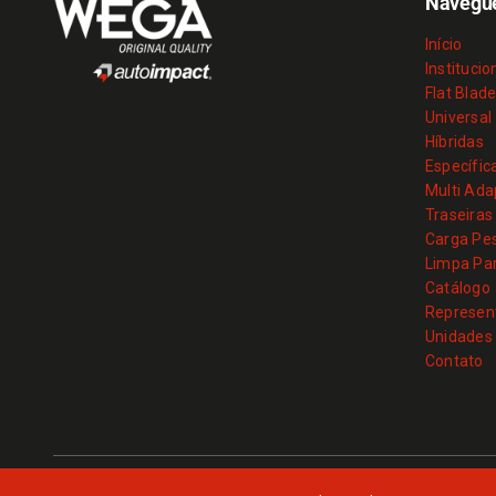
Navegu
Início
Institucio
Flat Blad
Universal
Híbridas
Específic
Multi Ad
Traseiras
Carga Pe
Limpa Par
Catálogo
Represen
Unidades
Contato