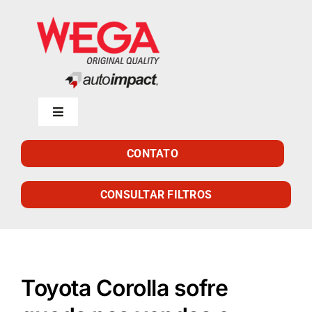
Skip
to
content
Toggle
Navigation
Início
CONTATO
Empresa
CONSULTAR FILTROS
Produtos
Toyota Corolla sofre
Catálogo